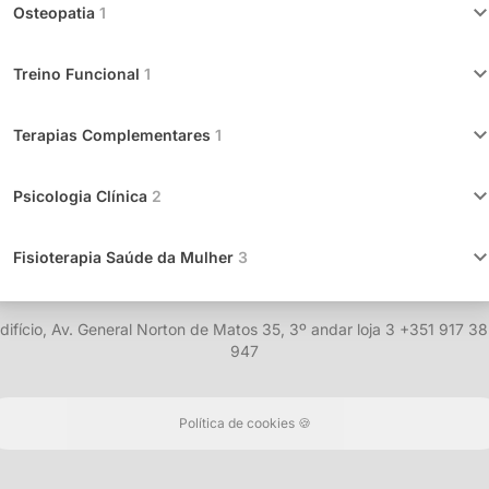
keyboard_arrow_
Osteopatia
1
keyboard_arrow_
Treino Funcional
1
keyboard_arrow_
Terapias Complementares
1
keyboard_arrow_
Psicologia Clínica
2
keyboard_arrow_
Fisioterapia Saúde da Mulher
3
difício, Av. General Norton de Matos 35, 3º andar loja 3 +351 917 3
947
Política de cookies 🍪